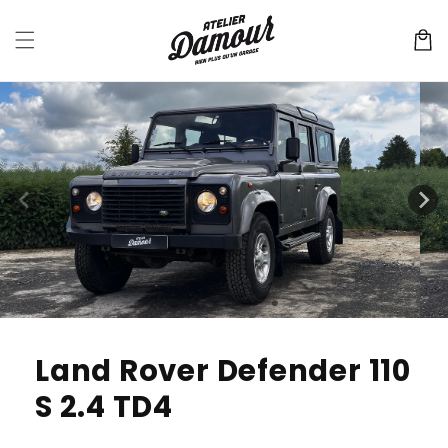
et
passer
Panier
au
contenu
Passer aux
informations
produits
Land Rover Defender 110
S 2.4 TD4