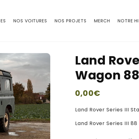
CES
NOS VOITURES
NOS PROJETS
MERCH
NOTRE H
Land Rover
Wagon 8
Prix
0,00€
habituel
Land Rover Series III S
Land Rover Series III 8