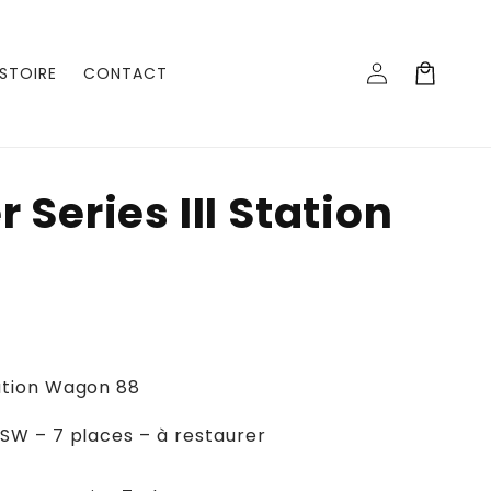
Panier
ISTOIRE
CONTACT
Connexion
 Series III Station
8
tation Wagon 88
8 SW – 7 places – à restaurer