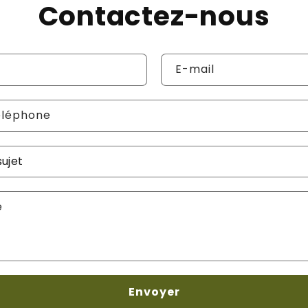
Contactez-nous
E-mail
éléphone
re demande
*
e
Envoyer