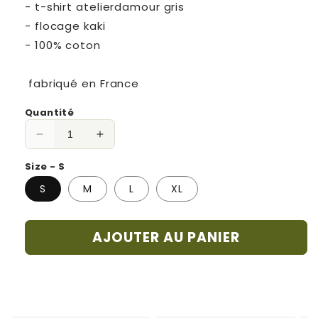
- t-shirt atelierdamour gris
- flocage kaki
- 100% coton
fabriqué en France
Quantité
Réduire
Augmenter
la
la
Size - S
quantité
quantité
de
de
S
M
L
XL
T-
T-
SHIRT
SHIRT
ATELIER
ATELIER
AJOUTER AU PANIER
DAMOUR
DAMOUR
GRIS
GRIS