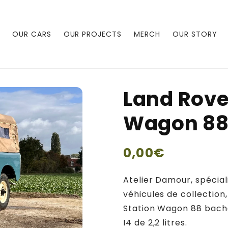
OUR CARS
OUR PROJECTS
MERCH
OUR STORY
Land Rover
Wagon 8
Regular
0,00€
price
Atelier Damour, spécial
véhicules de collection,
Station Wagon 88 baché
I4 de 2,2 litres.