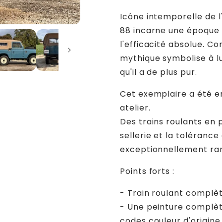
Icône intemporelle de l'
88 incarne une époque 
l'efficacité absolue. C
mythique symbolise à lu
qu'il a de plus pur.
Cet exemplaire a été e
atelier.
Des trains roulants en 
sellerie et la toléranc
exceptionnellement rar
Points forts :
- Train roulant complè
- Une peinture complèt
codes couleur d'origine