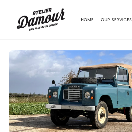
Skip to
content
HOME
OUR SERVICES
Skip to
product
information