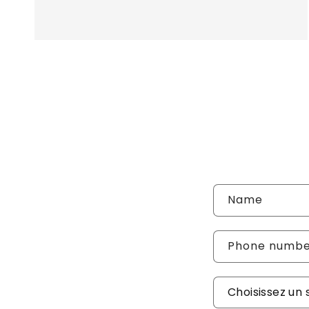
Name
Phone numb
Sujet de vot