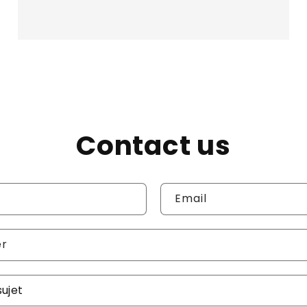
Contact us
Email
er
re demande
*