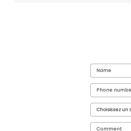
Name
Phone numb
Sujet de vot
Comment