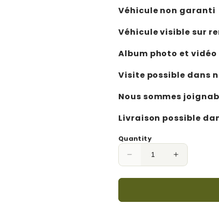
Véhicule non garanti
Véhicule visible sur 
Album photo et vidéo
Visite possible dans n
Nous sommes joignabl
Livraison possible da
Quantity
Decrease
Increase
quantity
quantity
for
for
Range
Range
Rover
Rover
L405
L405