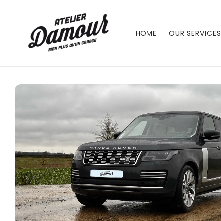
Skip to
content
HOME
OUR SERVICES
Skip to
product
information