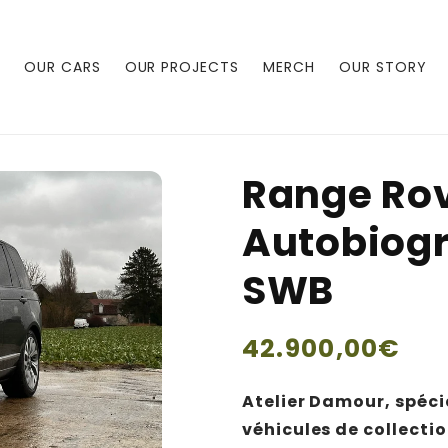
OUR CARS
OUR PROJECTS
MERCH
OUR STORY
Range Rov
Autobiogr
SWB
Regular
42.900,00€
price
Atelier Damour, spécia
véhicules de collecti