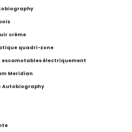
Autobiography
bois
cuir crème
atique quadri-zone
x escamotables électriquement
um Meridian
e Autobiography
nte