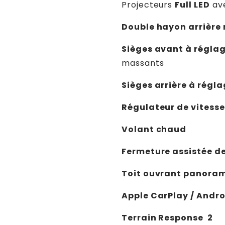
Projecteurs
Full LED
ave
Double hayon arrière
Sièges avant à réglag
massants
Sièges arrière à régl
Régulateur de vitess
Volant chaud
Fermeture assistée de
Toit ouvrant panora
Apple CarPlay / Andr
Terrain Response 2