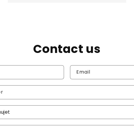
Contact us
Email
er
re demande
*